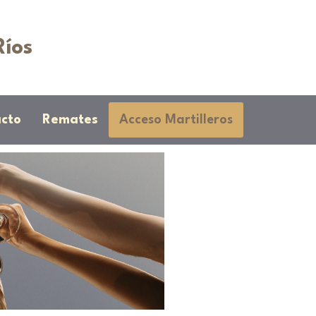
Ríos
cto
Remates
Acceso Martilleros